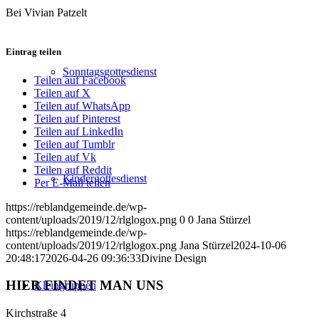
Bei Vivian Patzelt
Eintrag teilen
Sonntagsgottesdienst
Teilen auf Facebook
Teilen auf X
Teilen auf WhatsApp
Teilen auf Pinterest
Teilen auf LinkedIn
Teilen auf Tumblr
Teilen auf Vk
Teilen auf Reddit
Kindergottesdienst
Per E-Mail teilen
https://reblandgemeinde.de/wp-
content/uploads/2019/12/rlglogox.png
0
0
Jana Stürzel
https://reblandgemeinde.de/wp-
content/uploads/2019/12/rlglogox.png
Jana Stürzel
2024-10-06
20:48:17
2026-04-26 09:36:33
Divine Design
HIER FINDET MAN UNS
Klein
gruppen
Kirchstraße 4