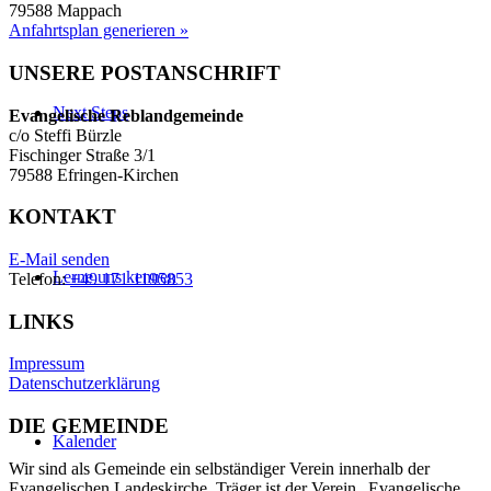
79588 Mappach
Anfahrtsplan generieren »
UNSERE POSTANSCHRIFT
Next
Steps
Evangelische Reblandgemeinde
c/o Steffi Bürzle
Fischinger Straße 3/1
79588 Efringen-Kirchen
KONTAKT
E-Mail senden
Lerne uns
kennen
Telefon:
+49 171 1195853
LINKS
Impressum
Datenschutzerklärung
DIE GEMEINDE
Kalender
Wir sind als Gemeinde ein selbständiger Verein innerhalb der
Evangelischen Landeskirche. Träger ist der Verein „Evangelische