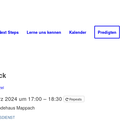
Next
Steps
Lerne uns
kennen
Kalender
Predigten
ck
zel
rz 2024 um 17:00 – 18:30
Repeats
ndehaus Mappach
SDIENST