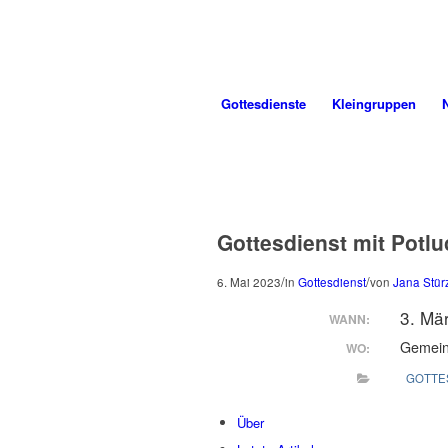
Gottes
dienste
Klein
gruppen
Gottesdienst mit Potlu
/
/
6. Mai 2023
in
Gottesdienst
von
Jana Stür
3. Mä
WANN:
Gemei
WO:
GOTTE
Über