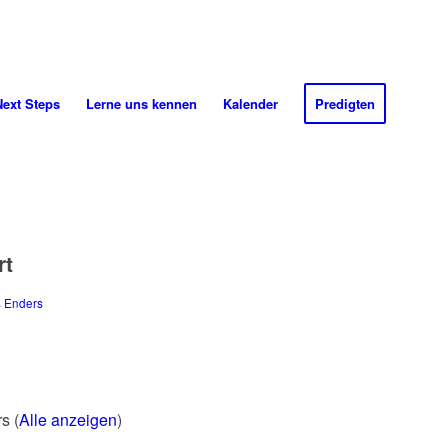
Next
Steps
Lerne uns
kennen
Kalender
Predigten
rt
 Enders
rs
(
Alle anzeigen
)