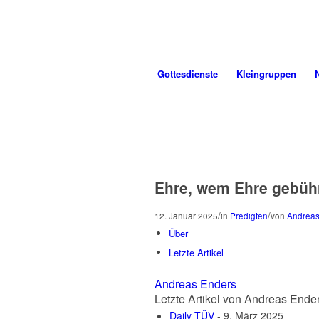
Gottes
dienste
Klein
gruppen
Ehre, wem Ehre gebüh
/
/
12. Januar 2025
in
Predigten
von
Andreas
Über
Letzte Artikel
Andreas Enders
Letzte Artikel von Andreas Ende
Daily TÜV
- 9. März 2025